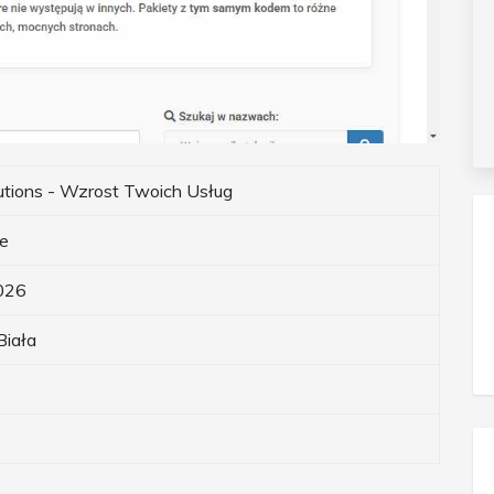
utions - Wzrost Twoich Usług
e
026
Biała