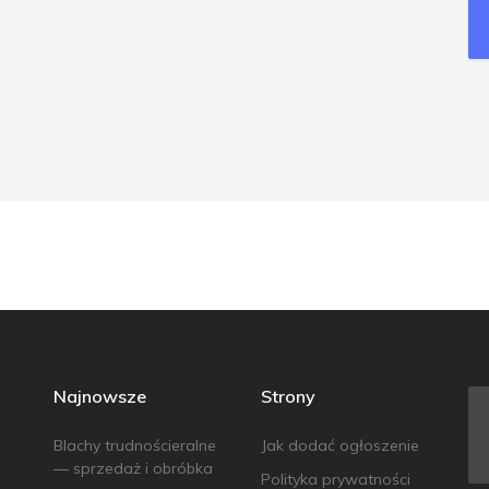
Najnowsze
Strony
Blachy trudnościeralne
Jak dodać ogłoszenie
— sprzedaż i obróbka
Polityka prywatności