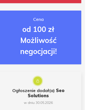
Cena
od 100 zł
Możliwość
negocjacji!
Ogłoszenie dodał(a)
Seo
Solutions
w dniu 30.05.2026