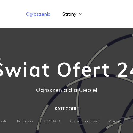
Ogłoszenia
Strony
Świat Ofert 2
Ogłoszenia dla Ciebie!
KATEGORIE
ysłu
Rolnictwo
RTV i AGD
Gry komputerowe
Zarobek