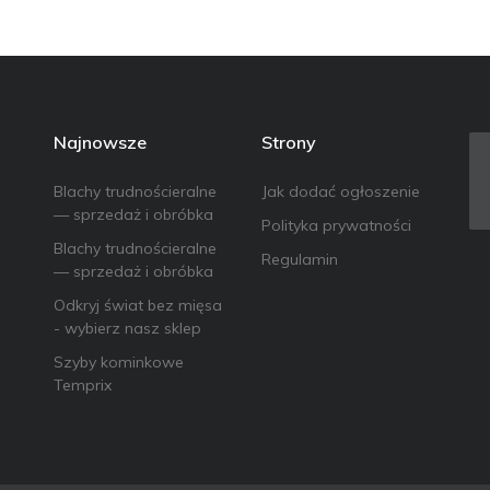
Najnowsze
Strony
Blachy trudnościeralne
Jak dodać ogłoszenie
— sprzedaż i obróbka
Polityka prywatności
Blachy trudnościeralne
Regulamin
— sprzedaż i obróbka
Odkryj świat bez mięsa
- wybierz nasz sklep
Szyby kominkowe
Temprix