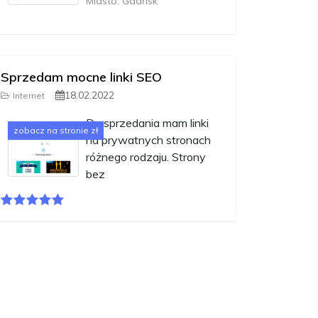
Miasto: Gdańsk
Sprzedam mocne linki SEO
18.02.2022
Internet
Do sprzedania mam linki
zobacz na stronie zł
na prywatnych stronach
różnego rodzaju. Strony
bez