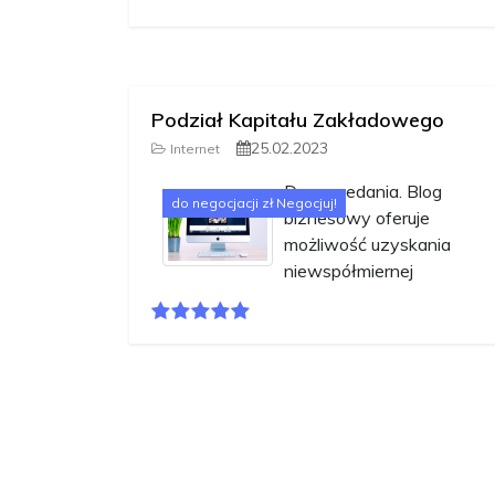
Podział Kapitału Zakładowego
25.02.2023
Internet
Do sprzedania. Blog
do negocjacji zł Negocjuj!
biznesowy oferuje
możliwość uzyskania
niewspółmiernej