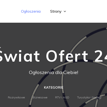
Ogłoszenia
Strony
Świat Ofert 2
Ogłoszenia dla Ciebie!
KATEGORIE
Rozrywkowe
Biznesowe
RTV i AGD
Turystyka i Noclegi