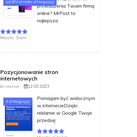
od 974 zł netto zł Negocjuj!
prowadzenia Twoim firmą
online? MrPost to
najlepsza
Miasto: Śrem
Pozycjonowanie stron
internetowych
12.03.2023
Internet
Pomagam być widocznym
0 zł Negocjuj!
w internecieDzięki
reklamie w Google Twoje
przedsię