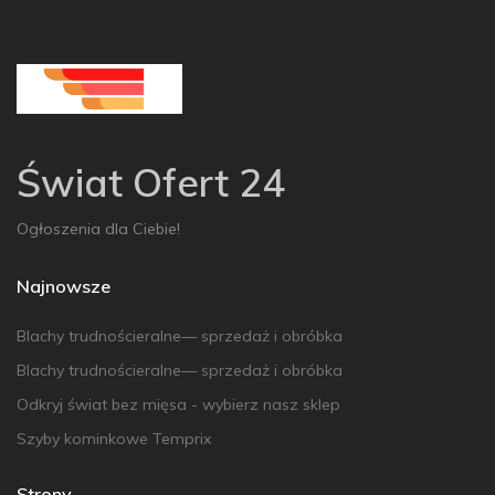
Świat Ofert 24
Ogłoszenia dla Ciebie!
Najnowsze
Blachy trudnościeralne— sprzedaż i obróbka
Blachy trudnościeralne— sprzedaż i obróbka
Odkryj świat bez mięsa - wybierz nasz sklep
Szyby kominkowe Temprix
Strony