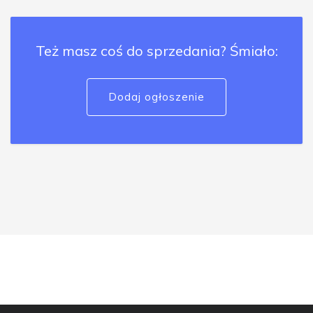
Też masz coś do sprzedania? Śmiało:
Dodaj ogłoszenie