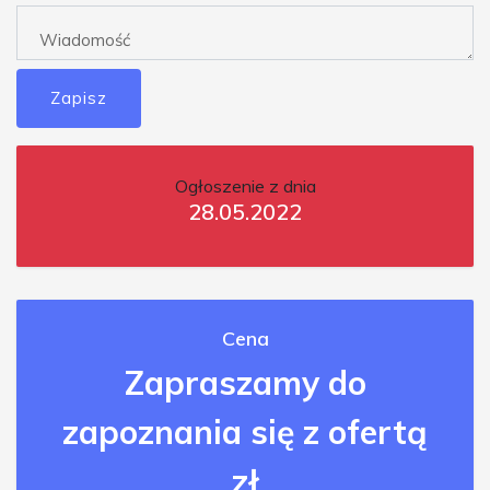
Zapisz
Ogłoszenie z dnia
28.05.2022
Cena
Zapraszamy do
zapoznania się z ofertą
zł