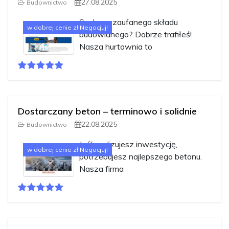
27.08.2025
Budownictwo
Szukasz zaufanego składu
w dobrej cenie zł Negocjuj!
budowlanego? Dobrze trafiłeś!
Nasza hurtownia to
Dostarczany beton – terminowo i solidnie
22.08.2025
Budownictwo
Jeśli realizujesz inwestycję,
w dobrej cenie zł Negocjuj!
potrzebujesz najlepszego betonu.
Nasza firma