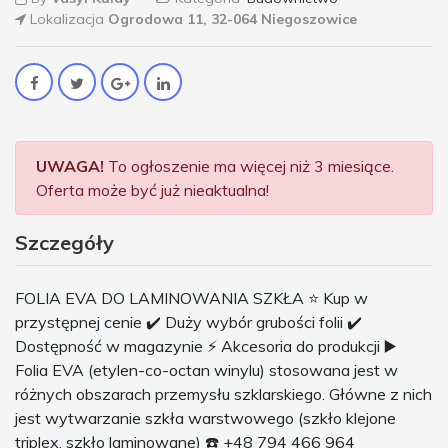
Lokalizacja
Ogrodowa 11, 32-064 Niegoszowice
UWAGA!
To ogłoszenie ma więcej niż 3 miesiące.
Oferta może być już nieaktualna!
Szczegóły
FOLIA EVA DO LAMINOWANIA SZKŁA ⭐️ Kup w
przystępnej cenie ✔️ Duży wybór grubości folii ✔️
Dostępność w magazynie ⚡ Akcesoria do produkcji ▶️
Folia EVA (etylen-co-octan winylu) stosowana jest w
różnych obszarach przemysłu szklarskiego. Główne z nich
jest wytwarzanie szkła warstwowego (szkło klejone
triplex, szkło laminowane) ☎️ +48 794 466 964