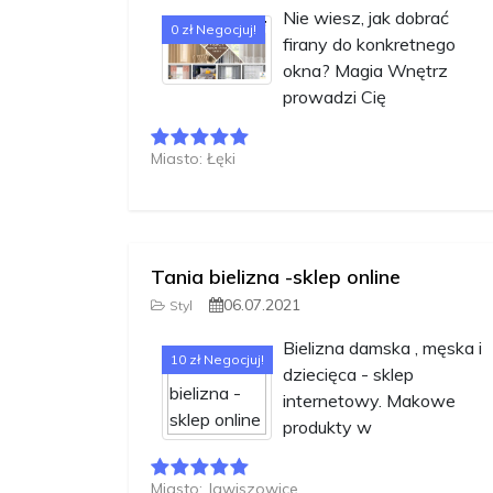
Nie wiesz, jak dobrać
0 zł Negocjuj!
firany do konkretnego
okna? Magia Wnętrz
prowadzi Cię
Miasto: Łęki
Tania bielizna -sklep online
06.07.2021
Styl
Bielizna damska , męska i
10 zł Negocjuj!
dziecięca - sklep
internetowy. Makowe
produkty w
Miasto: Jawiszowice