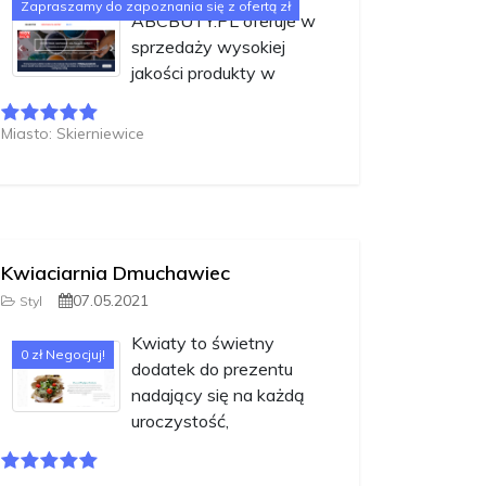
Zapraszamy do zapoznania się z ofertą zł
ABCBUTY.PL oferuje w
sprzedaży wysokiej
jakości produkty w
Miasto: Skierniewice
Kwiaciarnia Dmuchawiec
07.05.2021
Styl
Kwiaty to świetny
0 zł Negocjuj!
dodatek do prezentu
nadający się na każdą
uroczystość,