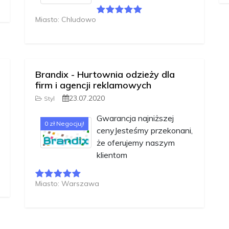
Miasto: Chludowo
Brandix - Hurtownia odzieży dla
firm i agencji reklamowych
23.07.2020
Styl
Gwarancja najniższej
0 zł Negocjuj!
cenyJesteśmy przekonani,
że oferujemy naszym
klientom
Miasto: Warszawa