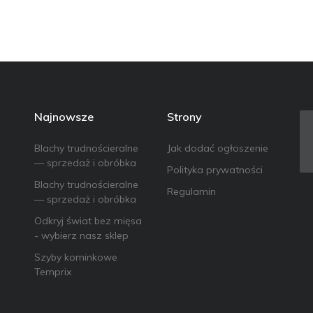
Najnowsze
Strony
Blachy trudnościeralne
Jak dodać ogłoszenie
— sprzedaż i obróbka
Polityka prywatności
Blachy trudnościeralne
Regulamin
— sprzedaż i obróbka
Odkryj świat bez mięsa
- wybierz nasz sklep
Szyby kominkowe
Temprix